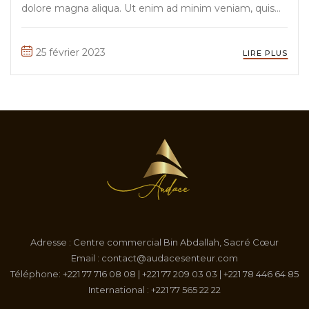
dolore magna aliqua. Ut enim ad minim veniam, quis
nostrud exercitation ullamco laboris nisi ut aliquip ex ea
commodo consequat. Duis aute irure Lorem ipsum
25 février 2023
LIRE PLUS
dolor sit amet, ...
Adresse : Centre commercial Bin Abdallah, Sacré Cœur
Email : contact@audacesenteur.com
Téléphone: +221 77 716 08 08 | +221 77 209 03 03 | +221 78 446 64 85
International : +221 77 565 22 22