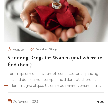
Jewelry
Rings
Audace
Stunning Rings for Women (and where to
find them)
Lorem ipsum dolor sit amet, consectetur adipisicing
elit, sed do eiusmod tempor incididunt ut labore et
dolore magna aliqua. Ut enim ad minim veniam, quis
nostrud exercitation ullamco laboris nisi ut aliquip ex ea
commodo consequat. Duis aute irure Lorem ipsum
25 février 2023
LIRE PLUS
dolor sit amet, ...