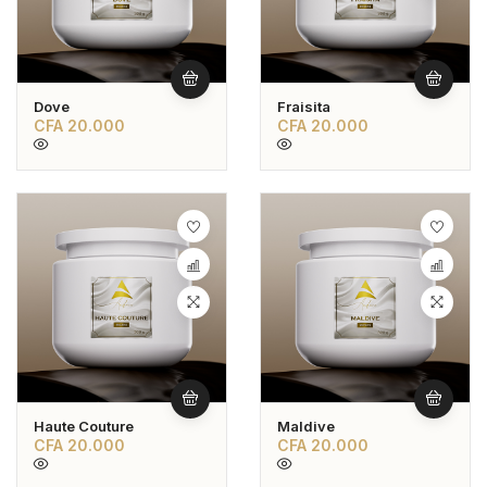
Dove
Fraisita
CFA
20.000
CFA
20.000
Haute Couture
Maldive
CFA
20.000
CFA
20.000