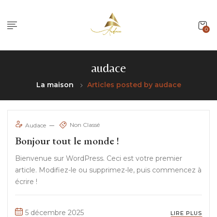
0
audace
La maison
Articles posted by audace
Non Classé
Audace
Bonjour tout le monde !
Bienvenue sur WordPress. Ceci est votre premier
article. Modifiez-le ou supprimez-le, puis commencez à
écrire !
5 décembre 2025
LIRE PLUS