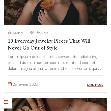
Necklace
Audace
10 Everyday Jewelry Pieces That Will
Never Go Out of Style
Lorem ipsum dolor sit amet, consectetur adipisicing
elit, sed do eiusmod tempor incididunt ut labore et
dolore magna aliqua. Ut enim ad minim veniam, quis
nostrud exercitation ullamco laboris nisi ut aliquip ex ea
commodo consequat. Duis aute irure Lorem ipsum
25 février 2023
LIRE PLUS
dolor sit amet, ...