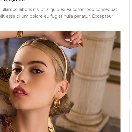
 ullamco laboris nisi ut aliquip ex ea commodo consequat.
lit esse cillum dolore eu fugiat nulla pariatur. Excepteur