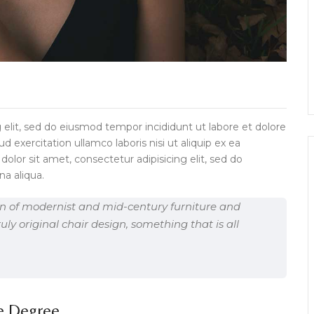
 elit, sed do eiusmod tempor incididunt ut labore et dolore
exercitation ullamco laboris nisi ut aliquip ex ea
or sit amet, consectetur adipisicing elit, sed do
a aliqua.
 fan of modernist and mid-century furniture and
uly original chair design, something that is all
ge Degree