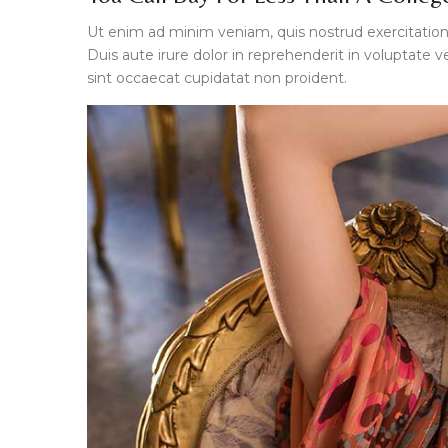
Ut enim ad minim veniam, quis nostrud exercitation
Duis aute irure dolor in reprehenderit in voluptate ve
sint occaecat cupidatat non proident.