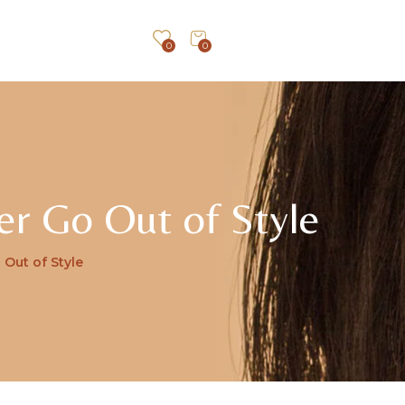
0
0
er Go Out of Style
 Out of Style