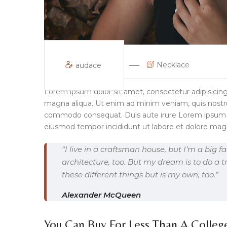
Necklace
audace
Lorem ipsum dolor sit amet, consectetur adipisicing
magna aliqua. Ut enim ad minim veniam, quis nostrud 
commodo consequat. Duis aute irure Lorem ipsum dol
eiusmod tempor incididunt ut labore et dolore magn
“I live in a craftsman house, but I’m a big
architecture, too. But my dream is to do a tr
these different things but is my own, too.”
Alexander McQueen
You Can Buy For Less Than A Colle