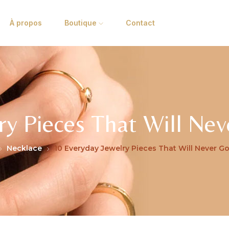
À propos
Boutique
Contact
ry Pieces That Will Nev
Necklace
10 Everyday Jewelry Pieces That Will Never Go