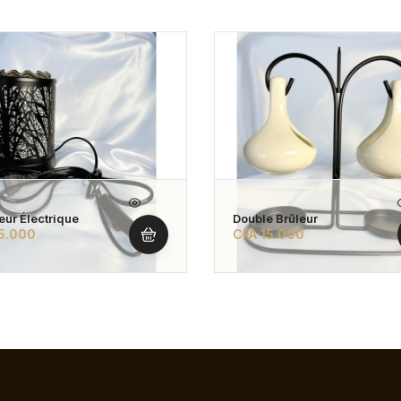
eur Électrique
Double Brûleur
5.000
CFA
15.000