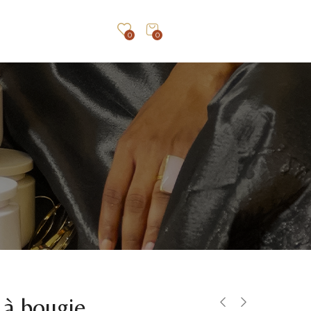
0
0
 à bougie