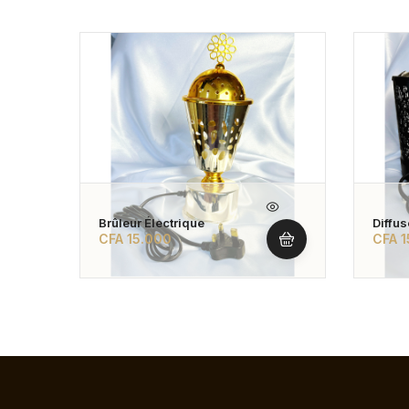
Brûleur Électrique
Diffus
CFA
15.000
CFA
1