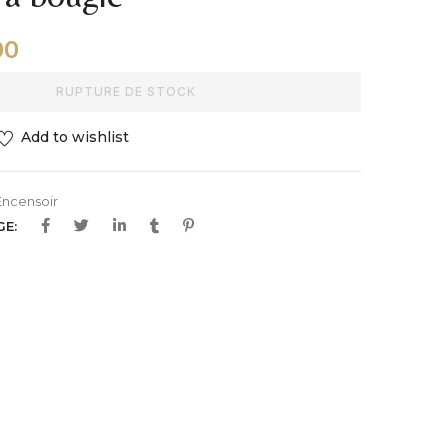
00
RUPTURE DE STOCK
Add to wishlist
Encensoir
GE: