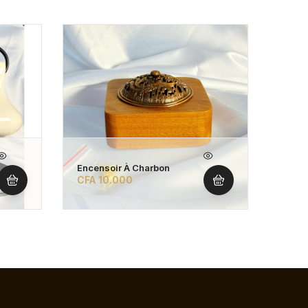
RUP
Encensoir À Charbon
Brûle
CFA
10.000
CFA
1